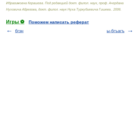
Ибрагимовна Керашева. Под редакцией докт. филол. наук, проф. Ачердана
Нуховича Абрегова, докт. филол. наук Нуха Туркубиевича Гишева.
.
2006
.
Игры ⚽
Поможем написать реферат
бгэн
ы-бгъагъ