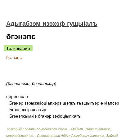
Адыгабзэм изэхэф гущыIалъ
бгэнэпс
Толкование
бгэнэпс
(бгэнэпсыр, бгэнэпсхэр)
перевясло
Бганэр зэрызэкIоцIапхэрэ щэпкъ гъэщыгъэр е кIапсэр
Бгэнэпсыр хьазыр
БгэнэпсымкIэ бганэр зэкIоцIыпхагъ
Толковый словарь адыгейского языка. - Майкоп, издание второе,
переработанное.
.
Составители Абдул Ахмедович Хатанов, Зайнаб